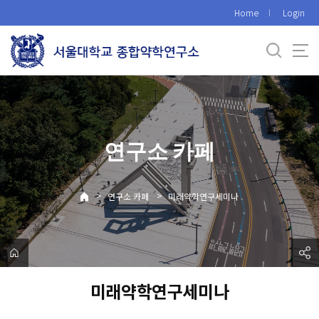
바
Home
Login
로
가
기
메
뉴
연구소 카페
>
>
연구소 카페
미래약학연구세미나
미래약학연구세미나