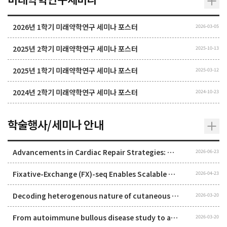
2026년 1학기 미래약학연구 세미나 포스터
2026-03-05
2025년 2학기 미래약학연구 세미나 포스터
2025-10-13
2025년 1학기 미래약학연구 세미나 포스터
2025-03-12
2024년 2학기 미래약학연구 세미나 포스터
2024-10-23
학술행사/세미나 안내
Advancements in Cardiac Repair Strategies: Uncovering Macrophage–Cardiomyocyte Crosstalk and the Therapeutic Potential of Noble Gas Microbubbles
2026-06-23
Fixative-Exchange (FX)-seq Enables Scalable Single-Nucleus and Spatial Transcriptomics in FFPE Clinical Specimens
2026-04-23
Decoding heterogenous nature of cutaneous myeloid compartment
2026-03-20
From autoimmune bullous disease study to advanced immunoimaging
2026-03-20