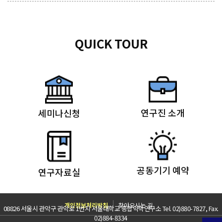
QUICK TOUR
연구진 소개
세미나신청
공동기기 예약
연구자료실
개인정보처리방침
찾아오시는 길
08826 서울시 관악구 관악로 1번지 서울대학교 종합약학연구소 Tel. 02)880-7827, Fax.
02)884-8334