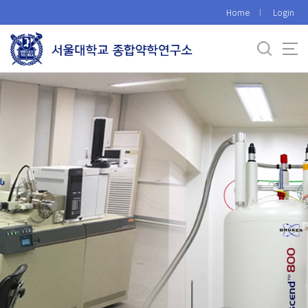
바
Home
Login
로
가
기
메
뉴