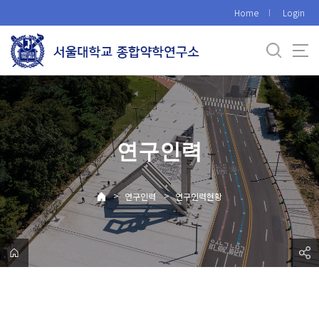
바
Home
Login
로
가
기
메
뉴
연구인력
>
>
연구인력
연구인력현황