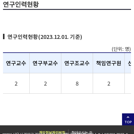
연구인력현황
연구인력현황(2023.12.01. 기준)
(단위: 명)
연구교수
연구부교수
연구조교수
책임연구원
선
2
2
8
2
TOP
개인정보처리방침
찾아오시는 길